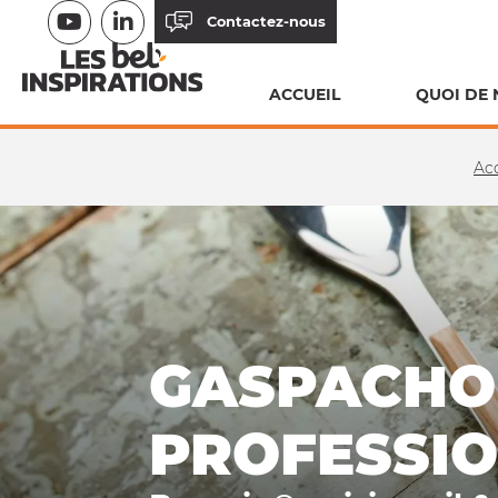
Aller
Contactez-nous
au
contenu
ACCUEIL
QUOI DE 
principal
FIL
Acc
D'ARIANE
GASPACHO
PROFESSI