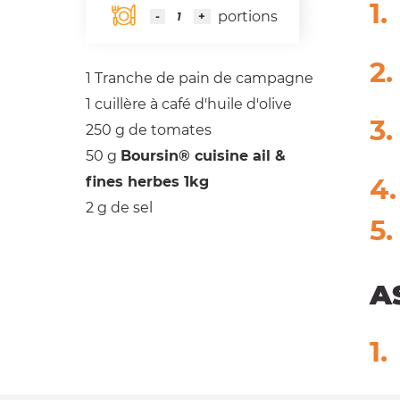
portions
1
Tranche de pain de campagne
1 cuillère à café
d'huile d'olive
250 g
de tomates
50 g
Boursin® cuisine ail &
fines herbes 1kg
2 g
de sel
A