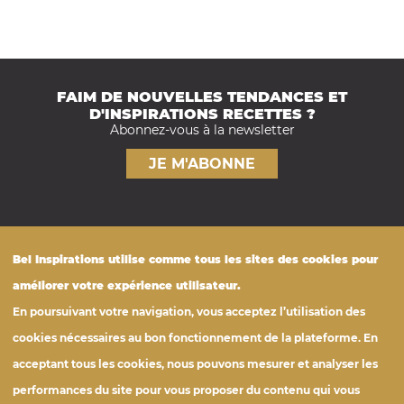
FAIM DE NOUVELLES TENDANCES ET
D'INSPIRATIONS RECETTES ?
Abonnez-vous à la newsletter
JE M'ABONNE
Nos engagements
Bel
Inspirations
utilise comme tous les sites des cookies pour
FOOTER
Nutrition
améliorer votre expérience utilisateur.
Tous les produits
En poursuivant votre navigation, vous acceptez l’utilisation des
© Bel Foodservice France
cookies nécessaires au bon fonctionnement de la plateforme. En
Photothèque
belfoodservice.fr
acceptant tous les cookies, nous pouvons mesurer et analyser les
Cookies
Confidentialités
Mentions légales
performances du site pour vous proposer du contenu qui vous