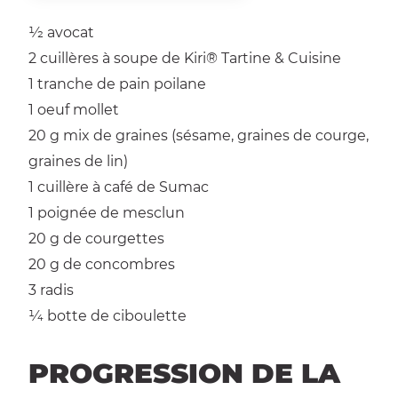
1⁄2
avocat
2 cuillères à soupe
de Kiri® Tartine & Cuisine
1 tranche
de pain poilane
1
oeuf mollet
20 g
mix de graines (sésame, graines de courge,
graines de lin)
1 cuillère à café
de Sumac
1
poignée de mesclun
20 g
de courgettes
20 g
de concombres
3
radis
1⁄4 botte
de ciboulette
PROGRESSION DE LA