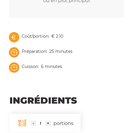
ou en plat principal
Coût/portion
€ 2.10
Préparation
25 minutes
Cuisson
6 minutes
INGRÉDIENTS
portions